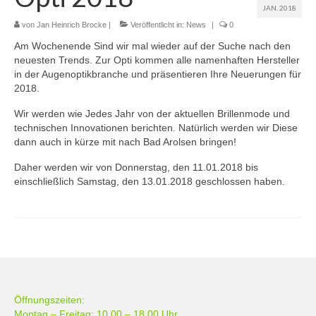
JAN. 2018
Über Uns
von
Jan Heinrich Brocke
|
Veröffentlicht in:
News
|
0
Am Wochenende Sind wir mal wieder auf der Suche nach den
Kontakt
neuesten Trends. Zur Opti kommen alle namenhaften Hersteller
in der Augenoptikbranche und präsentieren Ihre Neuerungen für
Unsere Leistungen
2018.
Brillenmode
Wir werden wie Jedes Jahr von der aktuellen Brillenmode und
technischen Innovationen berichten. Natürlich werden wir Diese
Individuelle Brillenfassungen
dann auch in kürze mit nach Bad Arolsen bringen!
Daher werden wir von Donnerstag, den 11.01.2018 bis
Kontaktlinsen
einschließlich Samstag, den 13.01.2018 geschlossen haben.
Öffnungszeiten:
Montag – Freitag: 10.00 – 18.00 Uhr