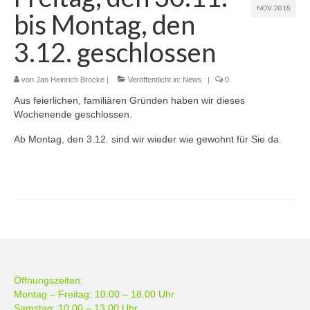
NOV. 2018
bis Montag, den
Über Uns
3.12. geschlossen
Kontakt
von
Unsere Leistungen
Jan Heinrich Brocke
|
Veröffentlicht in:
News
|
0
Aus feierlichen, familiären Gründen haben wir dieses
Brillenmode
Wochenende geschlossen.
Individuelle Brillenfassungen
Ab Montag, den 3.12. sind wir wieder wie gewohnt für Sie da.
Kontaktlinsen
Öffnungszeiten:
Montag – Freitag: 10.00 – 18.00 Uhr
Samstag: 10.00 – 13.00 Uhr